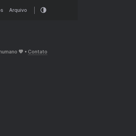
os
Arquivo
 humano 💙 •
Contato