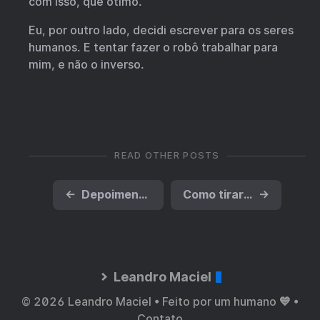
com isso, que ótimo.
Eu, por outro lado, decidi escrever para os seres
humanos. E tentar fazer o robô trabalhar para
mim, e não o inverso.
READ OTHER POSTS
←
Depoimentos sobre Blogs
Como tirar o ursinho do Bear Blog no link do post
→
Leandro Maciel
© 2026 Leandro Maciel • Feito por um humano 💙 •
Contato