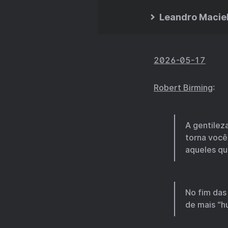
Leandro Macie
2026-05-17
Robert Birming
:
A gentileza
torna você
aqueles qu
No fim das
de mais “h