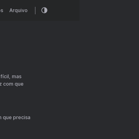
os
Arquivo
fícil, mas
az com que
m que precisa