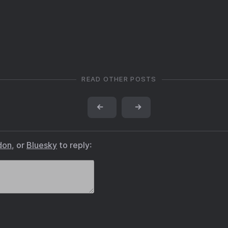
READ OTHER POSTS
←
→
don
, or
Bluesky
to reply: