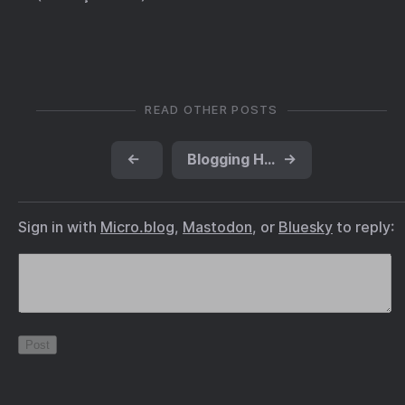
READ OTHER POSTS
←
Blogging Heroes, de Michael A. Banks
→
Sign in with
Micro.blog
,
Mastodon
, or
Bluesky
to reply: