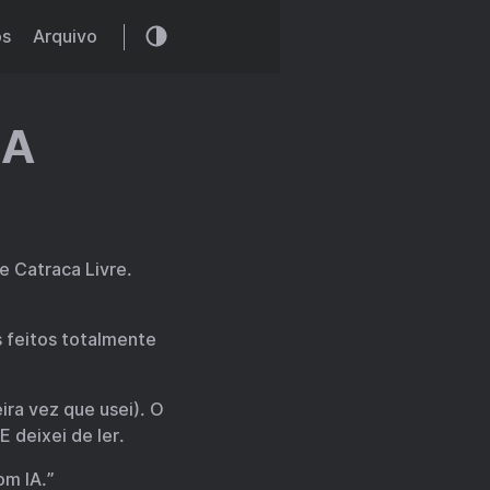
os
Arquivo
IA
 Catraca Livre.
 feitos totalmente
eira vez que usei). O
 deixei de ler.
om IA.”