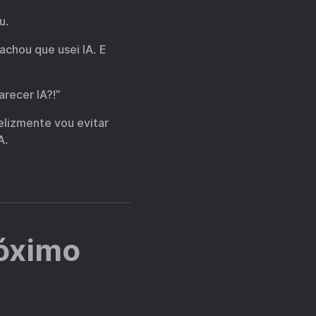
u.
chou que usei IA. E
recer IA?!”
elizmente vou evitar
A.
róximo