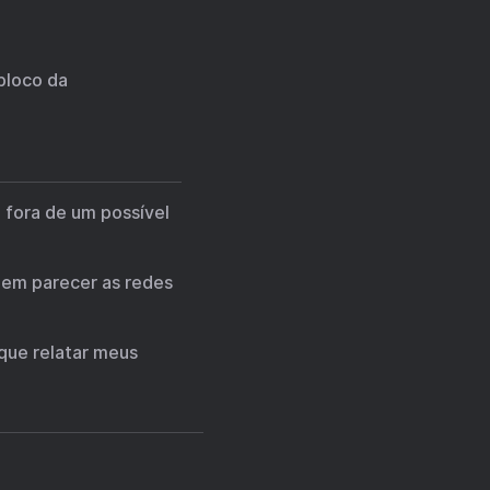
bloco da
 fora de um possível
zem parecer as redes
 que relatar meus