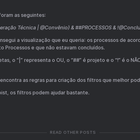
 foram as seguintes:
ração Técnica | @Convênio) & ##PROCESSOS & !@Concluí
onsegui a visualização que eu queria: os processos de aco
to Processos e que não estavam concluídos.
tas, o “|” representa o OU, o “##” é projeto e o “!” é o NÃ
encontra as regras para criação dos filtros que melhor po
ist, os filtros podem ajudar bastante.
READ OTHER POSTS